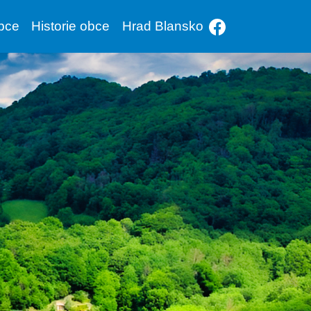
bce
Historie obce
Hrad Blansko