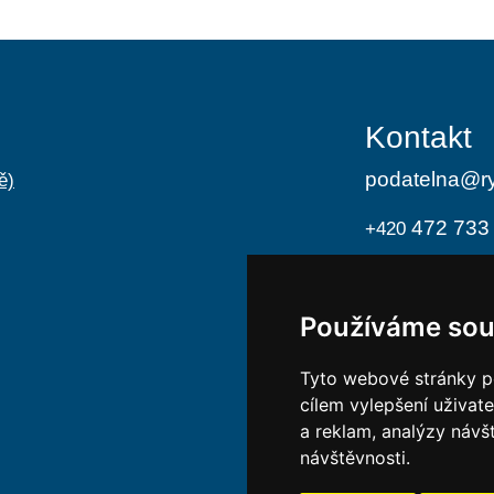
Kontakt
podatelna@ry
ě)
472 733
+420
Úřední h
Používáme sou
Po
8:00 -
St
8:00 -
Tyto webové stránky po
cílem vylepšení uživat
Ochrana 
a reklam, analýzy návš
návštěvnosti.