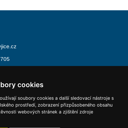
jice.cz
 705
odiny
bory cookies
 12:00
13:00 - 17:00
 12:00
13:00 - 17:00
užívají soubory cookies a další sledovací nástroje s
elského prostředí, zobrazení přizpůsobeného obsahu
osobních údajů (GDPR)
těvnosti webových stránek a zjištění zdroje