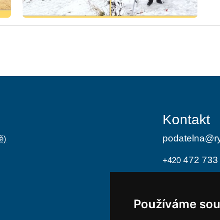
Kontakt
podatelna@ry
ě)
472 733
+420
Úřední h
Používáme sou
Po
8:00 -