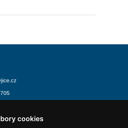
jice.cz
 705
odiny
bory cookies
 12:00
13:00 - 17:00