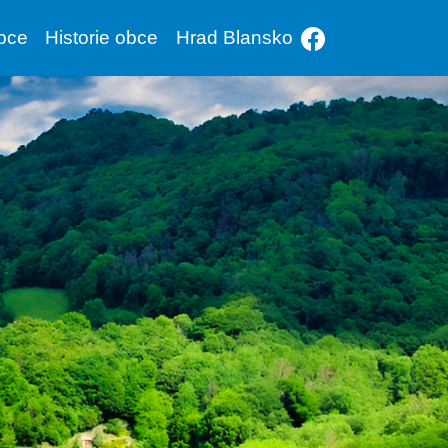
bce
Historie obce
Hrad Blansko