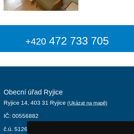
472 733 705
+420
Obecní úřad Ryjice
Ryjice 14, 403 31 Ryjice
(Ukázat na mapě)
IČ: 00556882
č.ú. 5126411/0100