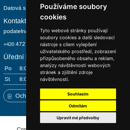
Používáme soubory
Datová schránka: hvwa7jr
cookies
Kontakt
Tyto webové stránky používají
podatelna@ryjice.cz
soubory cookies a další sledovací
472 733 705
+420
nástroje s cílem vylepšení
uživatelského prostředí, zobrazení
Úřední hodiny
přizpůsobeného obsahu a reklam,
analýzy návštěvnosti webových
Po
8:00 - 12:00
13:00 - 17:00
stránek a zjištění zdroje
St
8:00 - 12:00
13:00 - 17:00
návštěvnosti.
Souhlasím
Ochrana osobních údajů (GDPR)
Odmítám
Upravit mé předvolby
Copyright © 2024 - Obecní úřad Ryjice