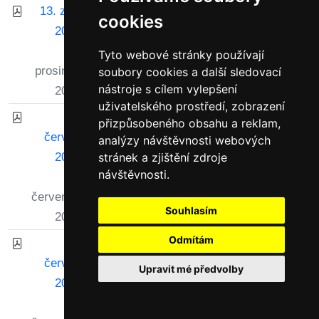
Schválené
13. září
cookies
rozpočtové
Zobrazit
Stáhnout
2021
opatření č.
a uložit
31.
Tyto webové stránky používají
3/2021
prosince
soubory cookies a další sledovací
nástroje s cílem vylepšení
2021
uživatelského prostředí, zobrazení
Závěrečný účet
16.
přizpůsobeného obsahu a reklam,
obce Ryjice za
Zobrazit
Stáhnout
června
analýzy návštěvnosti webových
rok 2020
a uložit
2021
stránek a zjištění zdroje
návštěvnosti.
31.
července
Souhlasím
2021
Odmítám
Rozpočtové
16.
opatření
Zobrazit
Stáhnout
června
Upravit mé předvolby
č.2/2021
a uložit
2021
31.
Nastavení cookies