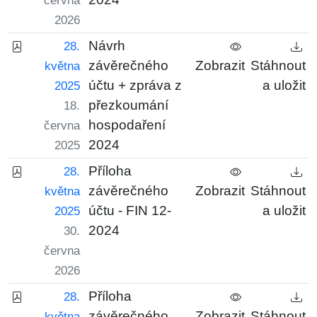
června
2026
Návrh
28.
závěrečného
Zobrazit
Stáhnout
května
účtu + zpráva z
a uložit
2025
přezkoumání
18.
hospodaření
června
2024
2025
Příloha
28.
závěrečného
Zobrazit
Stáhnout
května
účtu - FIN 12-
a uložit
2025
2024
30.
června
2026
Příloha
28.
závěrečného
Zobrazit
Stáhnout
května