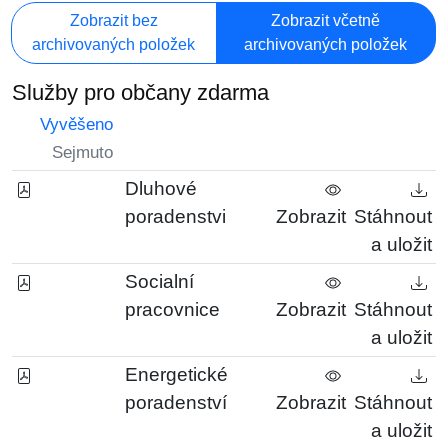
Zobrazit bez
Zobrazit včetně
archivovaných položek
archivovaných položek
Služby pro občany zdarma
Vyvěšeno
Sejmuto
Dluhové
poradenstvi
Zobrazit
Stáhnout
a uložit
Socialní
pracovnice
Zobrazit
Stáhnout
a uložit
Energetické
poradenství
Zobrazit
Stáhnout
a uložit