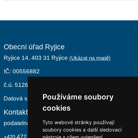
Obecní úřad Ryjice
Ryjice 14, 403 31 Ryjice
(Ukázat na mapě)
IČ: 00556882
č.ú. 5126411/0100
Používáme soubory
Datová schránka: hvwa7jr
cookies
Kontakt
Tyto webové stránky používají
podatelna@ryjice.cz
soubory cookies a další sledovací
472 733 705
+420
nástroje s cílem vylepšení