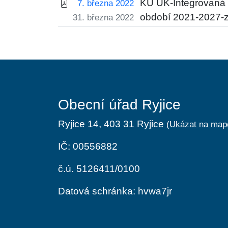
KU ÚK-Integrovaná 
7. března 2022
období 2021-2027-zá
31. března 2022
Obecní úřad Ryjice
Ryjice 14, 403 31 Ryjice
(Ukázat na map
IČ: 00556882
č.ú. 5126411/0100
Datová schránka: hvwa7jr