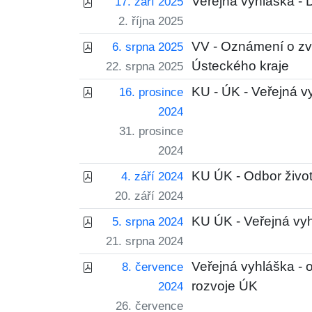
Veřejná vyhláška - DZ
17. září 2025
2. října 2025
VV - Oznámení o zv
6. srpna 2025
Ústeckého kraje
22. srpna 2025
KU - ÚK - Veřejná 
16. prosince
2024
31. prosince
2024
KU ÚK - Odbor život
4. září 2024
20. září 2024
KU ÚK - Veřejná vyh
5. srpna 2024
21. srpna 2024
Veřejná vyhláška -
8. července
rozvoje ÚK
2024
26. července