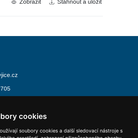
Zobrazit
Stáhnout a uložit
jice.cz
 705
odiny
bory cookies
 12:00
13:00 - 17:00
 12:00
13:00 - 17:00
užívají soubory cookies a další sledovací nástroje s