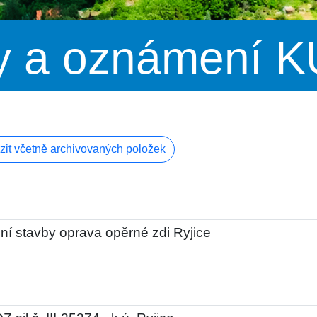
y a oznámení 
zit včetně archivovaných položek
ní stavby oprava opěrné zdi Ryjice