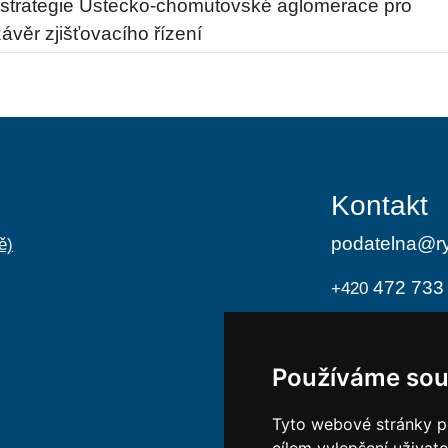
strategie Ústecko-chomutovské aglomerace pro
věr zjišťovacího řízení
Kontakt
podatelna@ry
ě)
472 733
+420
Úřední h
Používáme sou
Po
8:00 -
St
8:00 -
Tyto webové stránky po