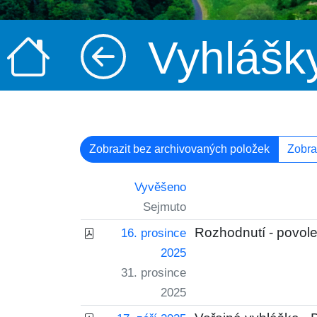
Vyhlášk
Zobrazit bez archivovaných položek
Zobra
Vyvěšeno
Sejmuto
Rozhodnutí - povole
16. prosince
2025
31. prosince
2025