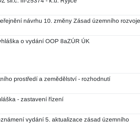
 sil.č. III-25374 - k.ú. Ryjice
eřejnění návrhu 10. změny Zásad územního rozvoj
vyhláška o vydání OOP 8aZÚR ÚK
ního prostředí a zemědělství - rozhodnutí
láška - zastavení řízení
 oznámení vydání 5. aktualizace zásad územního