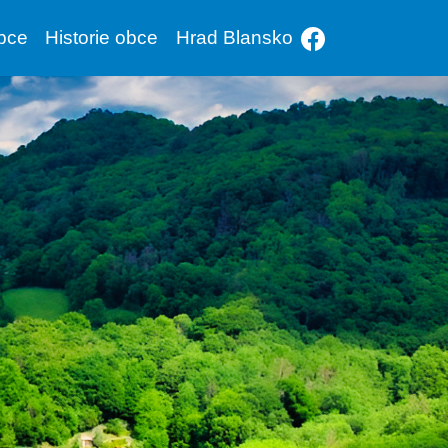
bce
Historie obce
Hrad Blansko