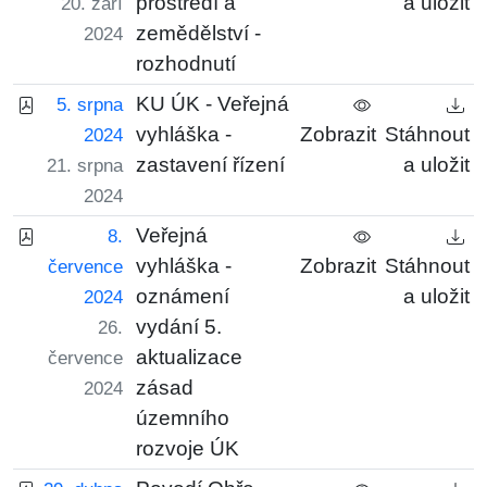
prostředí a
a uložit
20. září
zemědělství -
2024
rozhodnutí
KU ÚK - Veřejná
5. srpna
vyhláška -
Zobrazit
Stáhnout
2024
zastavení řízení
a uložit
21. srpna
2024
Veřejná
8.
vyhláška -
Zobrazit
Stáhnout
července
oznámení
a uložit
2024
vydání 5.
26.
aktualizace
července
zásad
2024
územního
rozvoje ÚK