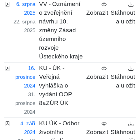
VV - Oznámení
6. srpna
o zveřejnění
Zobrazit
Stáhnout
2025
návrhu 10.
a uložit
22. srpna
změny Zásad
2025
územního
rozvoje
Ústeckého kraje
KU - ÚK -
16.
Veřejná
Zobrazit
Stáhnout
prosince
vyhláška o
a uložit
2024
vydání OOP
31.
8aZÚR ÚK
prosince
2024
KU ÚK - Odbor
4. září
životního
Zobrazit
Stáhnout
2024