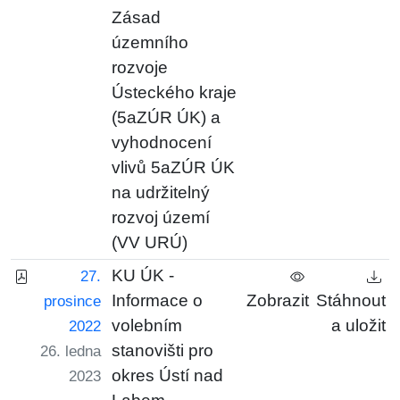
Zásad
územního
rozvoje
Ústeckého kraje
(5aZÚR ÚK) a
vyhodnocení
vlivů 5aZÚR ÚK
na udržitelný
rozvoj území
(VV URÚ)
KU ÚK -
27.
Informace o
Zobrazit
Stáhnout
prosince
volebním
a uložit
2022
stanovišti pro
26. ledna
okres Ústí nad
2023