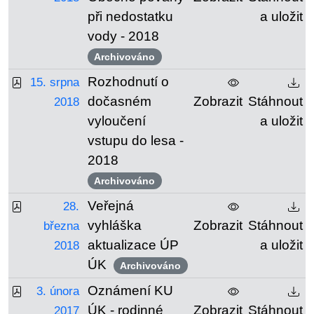
při nedostatku
a uložit
vody - 2018
Archivováno
Rozhodnutí o
15. srpna
dočasném
Zobrazit
Stáhnout
2018
vyloučení
a uložit
vstupu do lesa -
2018
Archivováno
Veřejná
28.
vyhláška
Zobrazit
Stáhnout
března
aktualizace ÚP
a uložit
2018
ÚK
Archivováno
Oznámení KU
3. února
ÚK - rodinné
Zobrazit
Stáhnout
2017