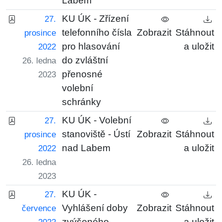
Labem
KU ÚK - Zřízení
27.
telefonního čísla
Zobrazit
Stáhnout
prosince
pro hlasování
a uložit
2022
do zvláštní
26. ledna
přenosné
2023
volební
schránky
KU ÚK - Volební
27.
stanoviště - Ústí
Zobrazit
Stáhnout
prosince
nad Labem
a uložit
2022
26. ledna
2023
KU ÚK -
27.
Vyhlášení doby
Zobrazit
Stáhnout
července
zvýšeného
a uložit