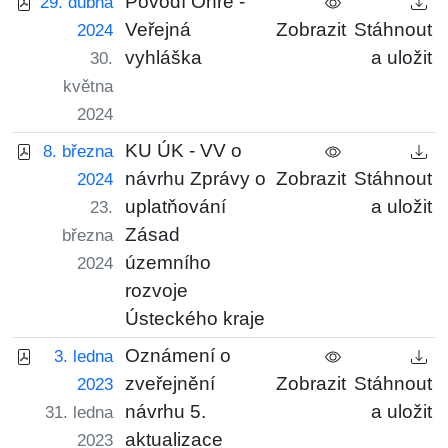
Povodí Ohře -
29. dubna
Veřejná
Zobrazit
Stáhnout
2024
vyhláška
a uložit
30.
května
2024
KU ÚK - VV o
8. března
návrhu Zprávy o
Zobrazit
Stáhnout
2024
uplatňování
a uložit
23.
Zásad
března
územního
2024
rozvoje
Ústeckého kraje
Oznámení o
3. ledna
zveřejnění
Zobrazit
Stáhnout
2023
návrhu 5.
a uložit
31. ledna
aktualizace
2023