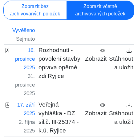
Zobrazit bez
Zobrazit včetně
archivovaných položek
archivovaných položek
Vyvěšeno
Sejmuto
Rozhodnutí -
16.
povolení stavby
Zobrazit
Stáhnout
prosince
oprava opěrné
a uložit
2025
zdi Ryjice
31.
prosince
2025
Veřejná
17. září
vyhláška - DZ
Zobrazit
Stáhnout
2025
sil.č. III-25374 -
a uložit
2. října
k.ú. Ryjice
2025