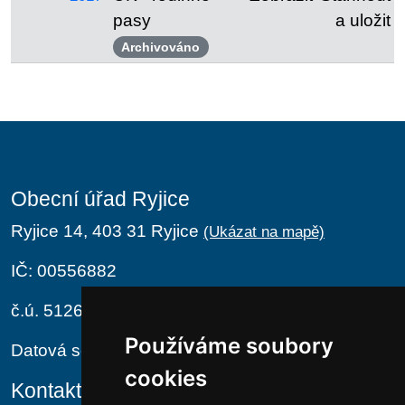
pasy
a uložit
Archivováno
Obecní úřad Ryjice
Ryjice 14, 403 31 Ryjice
(Ukázat na mapě)
IČ: 00556882
č.ú. 5126411/0100
Používáme soubory
Datová schránka: hvwa7jr
cookies
Kontakt