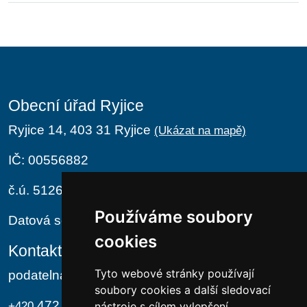
Obecní úřad Ryjice
Ryjice 14, 403 31 Ryjice
(Ukázat na mapě)
IČ: 00556882
č.ú. 5126411/0100
Používáme soubory
Datová schránka: hvwa7jr
cookies
Kontakt
Tyto webové stránky používají
podatelna@ryjice.cz
soubory cookies a další sledovací
472 733 705
+420
nástroje s cílem vylepšení